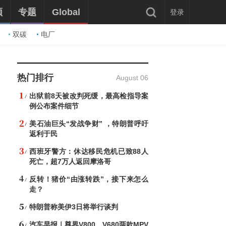
频
专题
Global
登录
双碳
电厂
热门排行
August 06
出狱前8天被改判死缓，最高检指导案
例公布案件细节
美石油巨头“发战争财” ，特朗普呼吁
返利于民
西班牙警方：休达移民危机已致88人
死亡，超7万人返回摩洛哥
反转！猪价“由涨转跌”，接下来怎么
走？
特朗普称美伊3日将举行谈判
汽车早报｜尊界V800、V680两款MPV