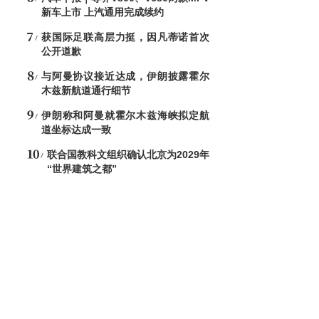
新车上市 上汽通用完成续约
获国际足联高层力挺，因凡蒂诺首次
公开道歉
与阿曼协议接近达成，伊朗披露霍尔
木兹新航道通行细节
伊朗称和阿曼就霍尔木兹海峡拟定航
道坐标达成一致
联合国教科文组织确认北京为2029年
“世界建筑之都”