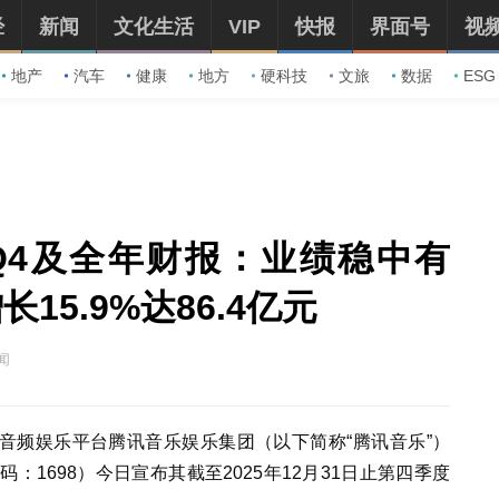
经
新闻
文化生活
VIP
快报
界面号
视
地产
汽车
健康
地方
硬科技
文旅
数据
ESG
5Q4及全年财报：业绩稳中有
15.9%达86.4亿元
闻
乐与音频娱乐平台腾讯音乐娱乐集团（以下简称“腾讯音乐”）
：1698）今日宣布其截至2025年12月31日止第四季度