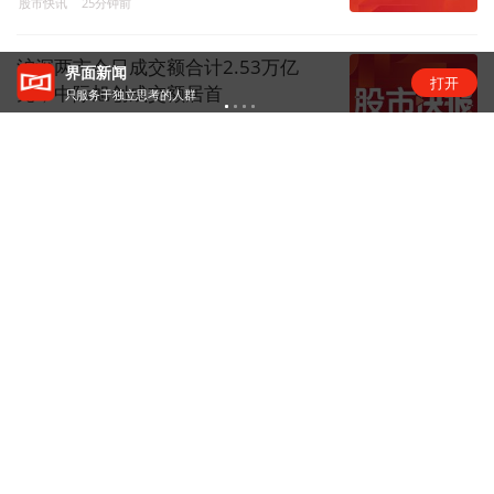
股市快讯
25分钟前
沪深两市今日成交额合计2.53万亿
界面新闻
打开
元，中际旭创成交额居首
只服务于独立思考的人群
股市快讯
28分钟前
热门评论
暂无评论，去抢神评席位
热门推荐
【独家】英伟达急寻中国AI基站供应
商，明后年启动端侧算力组网