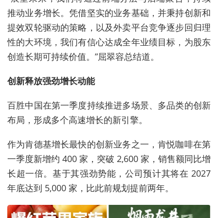
推动业务增长。凭借坚实的业务基础，并秉持创新和
提效双轮驱动的策略，以及外卖平台竞争逐步回归理
性的大环境，我们有信心达成全年业绩目标，为股东
创造长期可持续价值。”屈翠容总结道。
创新释放强劲增长动能
百胜中国在第一季度持续推进多场景、多品类的创新
布局，形成多个高速增长的新引擎。
作为肯德基增长最快的创新业务之一，肯悦咖啡在第
一季度新增约 400 家，突破 2,600 家，销售额同比增
长超一倍。基于其强劲势能，公司预计其将在 2027
年底达到 5,000 家，比此前规划提前两年。