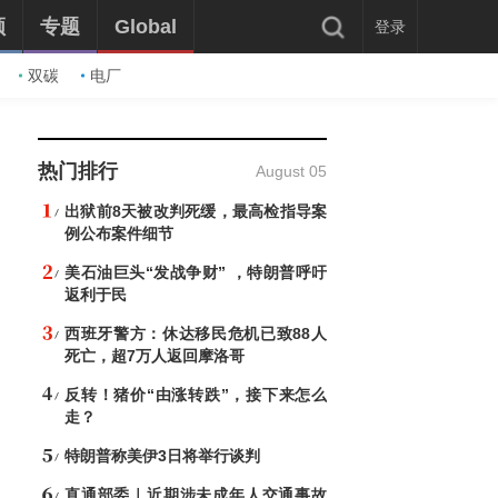
频
专题
Global
登录
双碳
电厂
热门排行
August 05
出狱前8天被改判死缓，最高检指导案
例公布案件细节
美石油巨头“发战争财” ，特朗普呼吁
返利于民
西班牙警方：休达移民危机已致88人
死亡，超7万人返回摩洛哥
反转！猪价“由涨转跌”，接下来怎么
走？
特朗普称美伊3日将举行谈判
直通部委｜近期涉未成年人交通事故