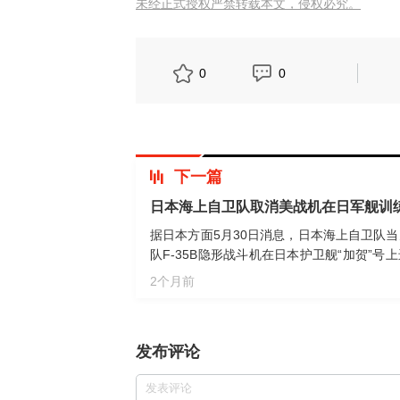
未经正式授权严禁转载本文，侵权必究。
0
0
下一篇
日本海上自卫队取消美战机在日军舰训
据日本方面5月30日消息，日本海上自卫队
队F-35B隐形战斗机在日本护卫舰“加贺”
现恶劣天气”。消息称，这是为推动“加贺”
2个月前
卫省计划对“加贺”号进行两次大规模改装，使
新闻）
发布评论