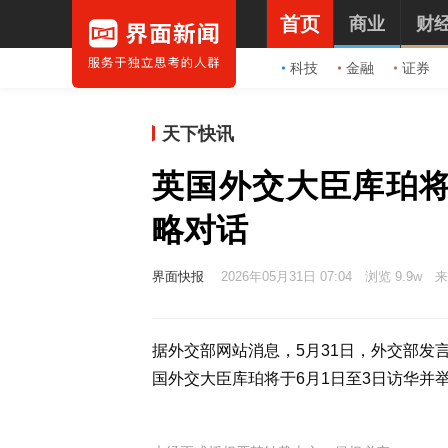
首页
商业
财
科技
金融
证券
天下快讯
英国外交大臣库珀
略对话
界面快报
2026年05月31日 07:04
浏览 9.9w
来
据外交部网站消息，5月31日，外交部发
国外交大臣库珀将于6月1日至3日访华并