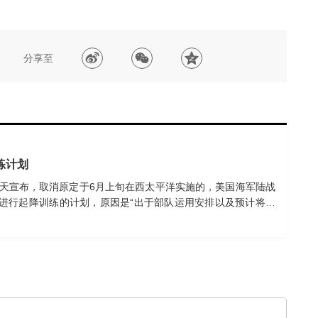
分享至
练计划
当天宣布，取消原定于6月上旬在西太平洋实施的，美国海军陆战
号上进行起降训练的计划，原因是“出于部队运用安排以及预计将出
号“事实上航母化”而进行的训练之一。日本此前有消息称，日本防
其能够起降F-35B隐形战斗机，实现事实上的“航母化”。（央视