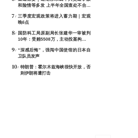
和险情等多发 上半年全国查处不合格
电子秤8544台
三季度宏观政策将进入蓄力期｜宏观
晚6点
国防科工局原副局长张建华一审被判
10年：受贿5508万，主动投案构成自
首
“深感后悔”，强闯中国使馆的日本自
卫队员发声
特朗普：霍尔木兹海峡很快开放，否
则伊朗将遭打击