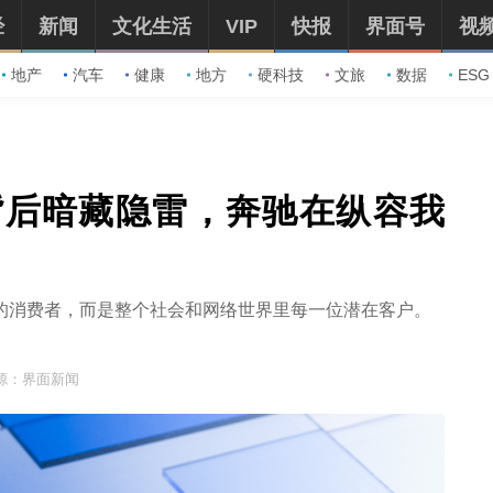
经
新闻
文化生活
VIP
快报
界面号
视
地产
汽车
健康
地方
硬科技
文旅
数据
ESG
背后暗藏隐雷，奔驰在纵容我
的消费者，而是整个社会和网络世界里每一位潜在客户。
源：界面新闻