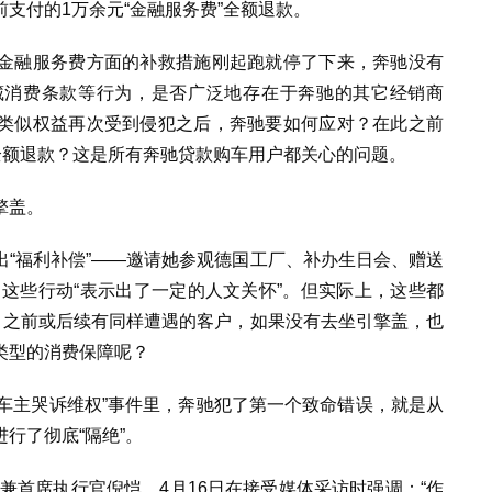
支付的1万余元“金融服务费”全额退款。
金融服务费方面的补救措施刚起跑就停了下来，奔驰没有
藏消费条款等行为，是否广泛地存在于奔驰的其它经销商
类似权益再次受到侵犯之后，奔驰要如何应对？在此之前
全额退款？这是所有奔驰贷款购车用户都关心的问题。
擎盖。
“福利补偿”——邀请她参观德国工厂、补办生日会、赠送
来，这些行动“表示出了一定的人文关怀”。但实际上，这些都
，之前或后续有同样遭遇的客户，如果没有去坐引擎盖，也
类型的消费保障呢？
驰女车主哭诉维权”事件里，奔驰犯了第一个致命错误，就是从
行了彻底“隔绝”。
兼首席执行官倪恺，4月16日在接受媒体采访时强调：“作