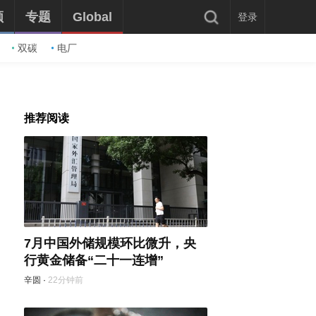
频
专题
Global
登录
双碳
电厂
推荐阅读
7月中国外储规模环比微升，央
行黄金储备“二十一连增”
辛圆
·
22分钟前