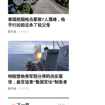
泰国校园枪击案致7人遇难，枪
手行凶前还杀了祖父母
陈升龙
·
2小时前
特朗普称美军部分弹药供应紧
张，扬言追查“叛国言论”制造者
陈升龙
·
4小时前