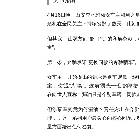
文 | 刘怡君
4月16日晚，西安奔驰维权女车主和利之
危机在全民关注下持续发酵了数天，此刻
但其实，让双方都“舒口气” 的和解条款
雷”。
第一条，奔驰承诺“更换同款的奔驰新车”
女车主一开始提出的诉求是退车退款，经过
案，改“退”为“换”。这项“灵光一现”
在向世人宣称：漏油只是个别车辆，同款
但涉事车究竟为何漏油？责任方出在奔驰
理……这一系列用户最关心的核心问题，都
量方面给出任何答复。