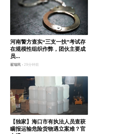
河南警方查实“三支一扶”考试存
在规模性组织作弊，团伙主要成
员...
翟瑞民
·
29分钟前
【独家】海口市有执法人员查获
瞒报运输危险货物遇立案难？官