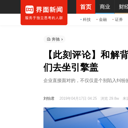
首页
商业
财
科技
金融
证券
奔驰
【此刻评论】和解
们去坐引擎盖
企业直接面对的，不仅仅是个别陷入纠纷
刘怡君
2019年04月17日 04:25
浏览 29.8w
来