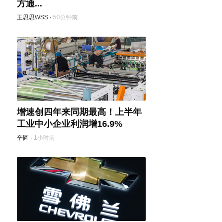
方通...
王思思WSS
·
50分钟前
增速创四年来同期最高！上半年
工业中小企业利润增16.9%
辛圆
·
1小时前