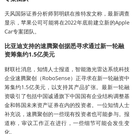
天风国际证券分析师郭明錤在推特发文称，最新调查
显示，苹果公司可能将在2022年底前建立新的Apple
Car专案团队。
比亚迪支持的速腾聚创据悉寻求通过新一轮融
资筹集约1.5亿美元
财联社消息，知情人士报道，智能激光雷达系统科技
企业速腾聚创（RoboSense）正寻求在新一轮融资中
筹集约1.5亿美元，以支持其产品扩张。最新一轮融
资吸引了包括中国诚通旗下中国国有企业结构调整基
金和韩国未来资产证券在内的投资者。一位知情人士
补充说，速腾聚创的一些现有投资者也可能参与。报
道称，审议工作正在进行，一些细节可能会发生变
化。