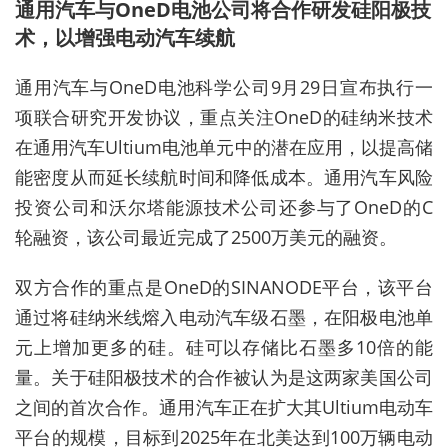
通用汽车与OneD电池公司将合作研发硅阳极技
术，以增强电动汽车续航
通用汽车与OneD电池科学公司9月29日宣布执行一
项联合研究开发协议，重点关注OneD的硅纳米技术
在通用汽车Ultium电池单元中的潜在应用，以提高储
能密度从而延长续航时间和降低成本。通用汽车风险
投资公司和沃尔塔能源技术公司还参与了OneD的C
轮融资，该公司最近完成了2500万美元的融资。
双方合作的重点是OneD的SINANODE平台，该平台
通过将硅纳米线熔入电动汽车级石墨，在阳极电池单
元上增加更多的硅。硅可以存储比石墨多10倍的能
量。关于硅阳极技术的合作被认为是这两家美国公司
之间的首次合作。通用汽车正在扩大其Ultium电动车
平台的规模，目标到2025年在北美达到100万辆电动