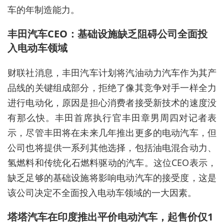
车的年制造能力。
丰田汽车CEO：基础设施缺乏阻碍公司全面投
入电动车领域
财联社消息，丰田汽车计划将汽油动力汽车作为其产
品线的关键组成部分，拒绝了像其竞争对手一样全力
进行电动化，原因是担心消费者接受新技术的速度没
有那么快。丰田首席执行官丰田章男周四对记者表
示，尽管丰田将在未来几年推出更多的电动汽车，但
公司也将提供一系列其他选择，包括油电混合动力、
氢燃料和传统化石燃料驱动的汽车。这位CEO表示，
缺乏足够的基础设施将影响电动汽车的接受度，这是
该公司决定不全面投入电动车领域的一大因素。
塔塔汽车在印度推出平价电动汽车，起售价仅1