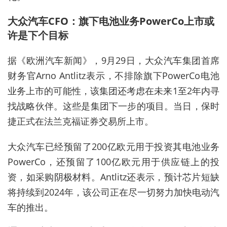
大众汽车CFO：旗下电池业务PowerCo上市或
许是下个目标
据《欧洲汽车新闻》，9月29日，大众汽车集团首席
财务官Arno Antlitz表示，不排除旗下PowerCo电池
业务上市的可能性，该集团还考虑在未来1
至
2年内寻
找战略伙伴。这些是集团下一步的项目。当日，保时
捷正式在法兰克福证券交易所上市。
大众汽车已经预留了200亿欧元用于投资其电池业务
PowerCo，还预留了100亿欧元用于供应链上的投
资，如采购阴极材料。
Antlitz还表示，预计芯片短缺
将持续到2024年，该公司正在尽一切努力加快电动汽
车的推出。