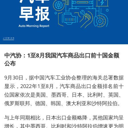
中汽协：1至8月我国汽车商品出口前十国金额
公布
9月30日，据中国汽车工业协会整理的海关总署数据
显示，2022年1至8月，汽车商品出口金额排名前十
位国家依次是美国、墨西哥、日本、比利时、英国、
俄罗斯联邦、德国、韩国、澳大利亚和沙特阿拉伯。
与上年同期相比，日本出口金额略降，其他国家均呈
增长，其中墨西哥、比利时和沙特阿拉伯增速更为明