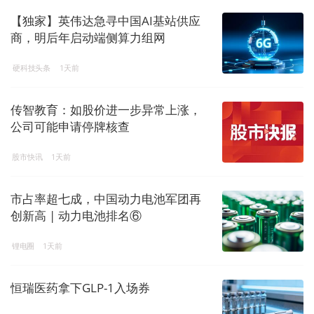
【独家】英伟达急寻中国AI基站供应
商，明后年启动端侧算力组网
硬科技头条
1天前
传智教育：如股价进一步异常上涨，
公司可能申请停牌核查
股市快讯
1天前
市占率超七成，中国动力电池军团再
创新高 | 动力电池排名⑥
锂电圈
1天前
恒瑞医药拿下GLP-1入场券