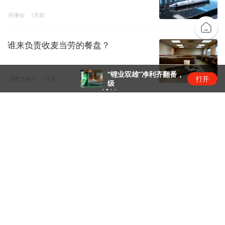
药事会
1天前
谁来负责收麦当劳的餐盘？
“锂业双雄”净利齐翻番，扣非净利却呈“冷暖”两
打开
消费大事件
1天前
级
云南锗业：公司市盈率和市净率显著
高于同行业平均水平，存在市场...
股市快讯
23小时前
下载界面APP 订阅更多品牌栏目
界面独家
界面
独家消息，新鲜视角，尽在界面独家
专注