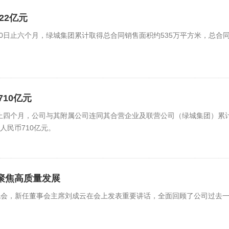
22亿元
月30日止六个月，绿城集团累计取得总合同销售面积约535万平方米，总合
10亿元
0日止四个月，公司与其附属公司连同其合营企业及联营公司（绿城集团）累
人民币710亿元。
 聚焦高质量发展
资者交流会，新任董事会主席刘成云在会上发表重要讲话，全面回顾了公司过去
。