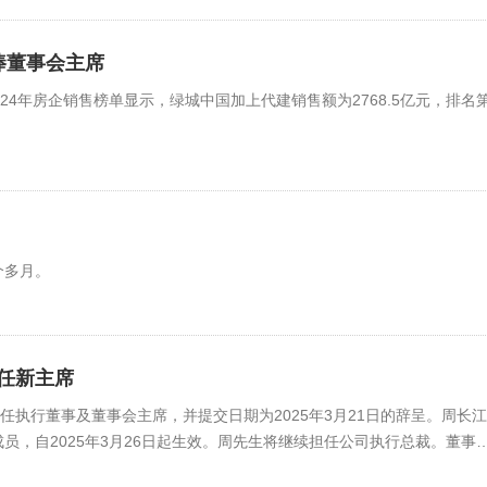
棒董事会主席
024年房企销售榜单显示，绿城中国加上代建销售额为2768.5亿元，排名
个多月。
任新主席
任执行董事及董事会主席，并提交日期为2025年3月21日的辞呈。周长江
，自2025年3月26日起生效。周先生将继续担任公司执行总裁。董事
行董事以及薪酬委员会及提名委员会成员。自2025年3月26日起，刘成云