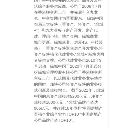
国）是中国领先的优质房产品开发及生
活综合服务供应商。公司于2006年7月
在香港联交所上市，并先后引入九龙
仓、中交集团作为重要股东。 绿城中国
布局三大板块（重资产、轻资产、“绿城
+”）和九大业务（房产开发、房产代
建、理想小镇、地产金融、绿城商业、
城市更新、绿城康养、房屋4S、科技装
修），重资产板块聚焦房产开发业务,轻
资产板块强化代建业务,“绿城+”板块为两
者提供支撑。公司代建业务自2010年9
月启动，绿城中国于2020年7月正式分
拆绿城管理控股有限公司于香港联交所
主板上市，以巩固其代建业务龙头地位
的同时，加快公司轻资产板块的业务模
式创新及规模增长。 截至2021年，绿城
中国的总资产规模超5200亿元，净资产
规模超1000亿元，“绿城”品牌价值达
906亿元，并连续18年位列“中国房地产
百强企业综合实力TOP10”“中国房地产
公司品牌价值TOP10”。