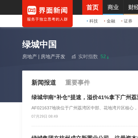
首页
商业
财
科技
金融
证券
绿城中国
房地产
|
房地产开发
实时指数
52
新闻报道
重要事件
绿城华南“补仓”提速，溢价41%拿下广州
AF021637地块位于广州荔湾区中部、花地湾片区核心，
07月29日 08:49