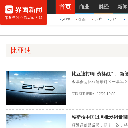
首页
商业
财经
新闻
科技
金融
证券
地产
比亚迪
比亚迪打响“价格战”，“新
今年会是比亚迪最好的一年吗？
互联网那些事v
·
12/05 10:59
特斯拉中国11月批发销量同
频繁调价遭反噬，新车非议，特