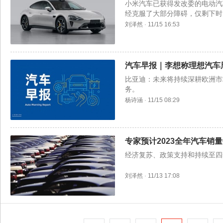
小米汽车已获得发改委的电动汽
经克服了大部分障碍，仅剩下时
刘泽然
·
11/15 16:53
汽车早报｜李想称理想汽车
比亚迪：未来将持续深耕欧洲市
务。
杨诗涵
·
11/15 08:29
专家预计2023全年汽车销
经济复苏、政策支持和持续至四
刘泽然
·
11/13 17:08