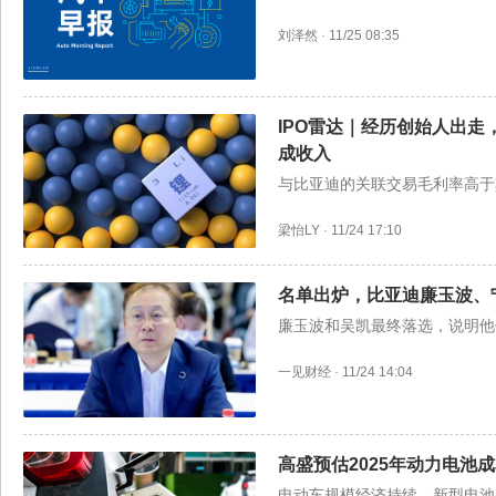
刘泽然
·
11/25 08:35
IPO雷达｜经历创始人出
成收入
与比亚迪的关联交易毛利率高于
梁怡LY
·
11/24 17:10
名单出炉，比亚迪廉玉波、
廉玉波和吴凯最终落选，说明他
一见财经
·
11/24 14:04
高盛预估2025年动力电池
电动车规模经济持续，新型电池