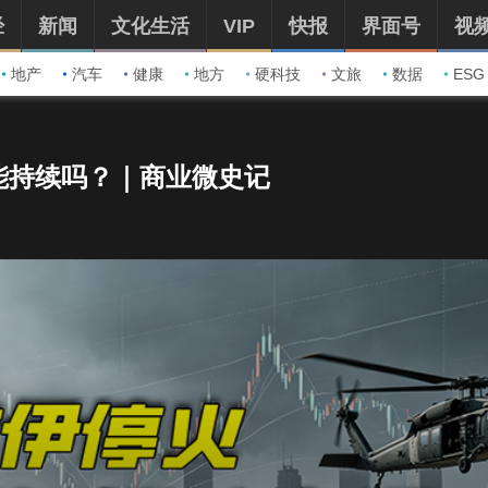
经
新闻
文化生活
VIP
快报
界面号
视
地产
汽车
健康
地方
硬科技
文旅
数据
ESG
能持续吗？｜商业微史记