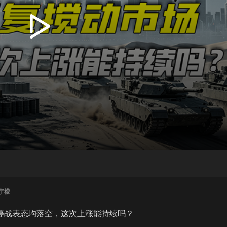
播
放
王宇檬
停战表态均落空，这次上涨能持续吗？