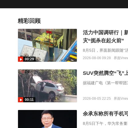
精彩回顾
活力中国调研行｜
灾“扼杀在起火前”
8月5日，界面新闻跟随
及，锂电池热失控、起火
2026-08-06 09:28
界面Vne
00:29
防护到消防灭火的全链条
SUV突然腾空“飞
据福建广电《第一帮帮团
上崖壁，悬在半空，引发
9：30左右。
2026-08-05 22:25
界面Vne
00:11
余承东称所有手机
8月5日下午，华为常务