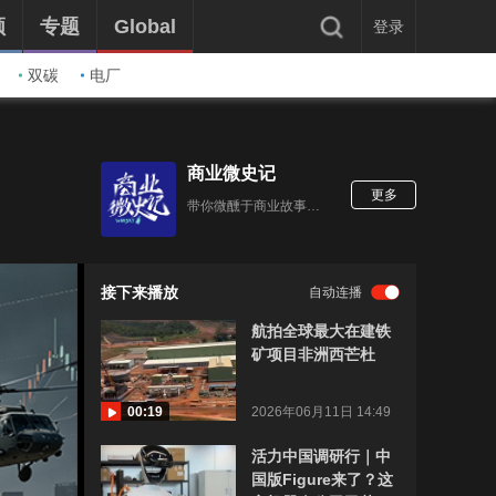
频
专题
Global
登录
双碳
电厂
商业微史记
更多
带你微醺于商业故事里。
接下来播放
自动连播
航拍全球最大在建铁
矿项目非洲西芒杜
00:19
2026年06月11日 14:49
活力中国调研行｜中
国版Figure来了？这