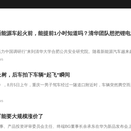
新能源车起火前，能提前1小时知道吗？清华团队想把锂电
“活力中国调研行”来到清华大学合肥公共安全研究院。随着新能源汽车越来
爆炸成为公众关注的话题。研究团队围绕锂电池安全，构建了从提前预警
ws
技术体系，希望把风险降到最低。
”上树，后车拍下车辆“起飞”瞬间
》，8月5日上午，重庆一男子驾车经过一隧道口附近时，车辆突然腾空而
关注。 据了解，此事发生在重庆市渝中区鹅岭隧道处，事发时间是8月5
ws
可能要大规模涨价了
董事、产品投资评审委员会主任、终端BG董事长余承东在华为新品发布会