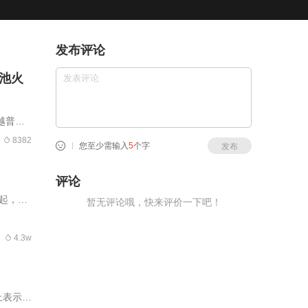
发布评论
池火
越普
、运行
8382
您至少需输入
5
个字
发布
评论
起，冲
暂无评论哦，快来评价一下吧！
日上午
4.3w
上表示，