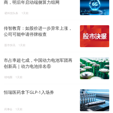
商，明后年启动端侧算力组网
硬科技头条
1天前
传智教育：如股价进一步异常上涨，
公司可能申请停牌核查
股市快讯
1天前
市占率超七成，中国动力电池军团再
创新高 | 动力电池排名⑥
锂电圈
1天前
恒瑞医药拿下GLP-1入场券
药事会
1天前