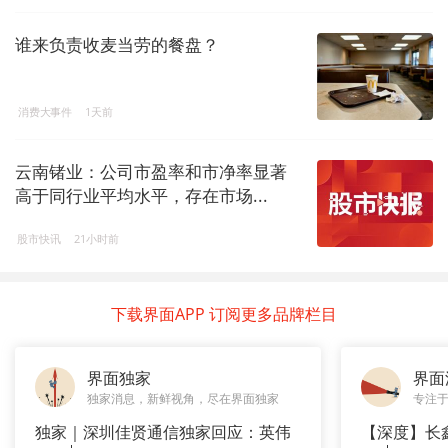
谁来负责收麦当劳的餐盘？
消费大事件
1天前
云南锗业：公司市盈率和市净率显著
高于同行业平均水平，存在市场...
股市快讯
21小时前
下载界面APP 订阅更多品牌栏目
界面独家
界面
独家消息，新鲜视角，尽在界面独家
专注
独家｜深圳佳贤通信独家回应：英伟
【深度】长