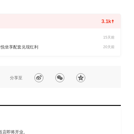
3.1k
15天前
臻悦坐享配套兑现红利
20天前
分享至
国首店即将开业。