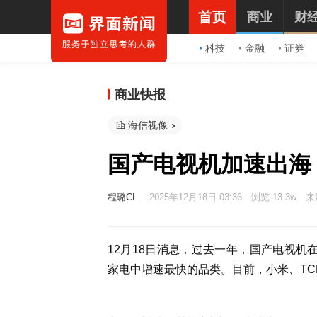
首页
商业
财
科技
金融
证券
商业快报
海信视像
国产电视机加速出海
程璐CL
2025年12月18日 03:36
浏览 13.3w
来
12月18日消息，过去一年，国产电视机
家电中增速最快的品类。目前，小米、T