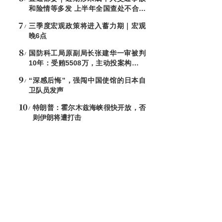
和险情等多发 上半年全国查处不合格
电子秤8544台
三季度宏观政策将进入蓄力期｜宏观
晚6点
国防科工局原副局长张建华一审被判
10年：受贿5508万，主动投案构成自
首
“深感后悔”，强闯中国使馆的日本自
卫队员发声
特朗普：霍尔木兹海峡很快开放，否
则伊朗将遭打击