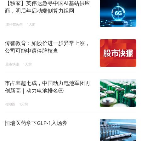
【独家】英伟达急寻中国AI基站供应
商，明后年启动端侧算力组网
硬科技头条
1天前
传智教育：如股价进一步异常上涨，
公司可能申请停牌核查
股市快讯
1天前
市占率超七成，中国动力电池军团再
创新高 | 动力电池排名⑥
锂电圈
1天前
恒瑞医药拿下GLP-1入场券