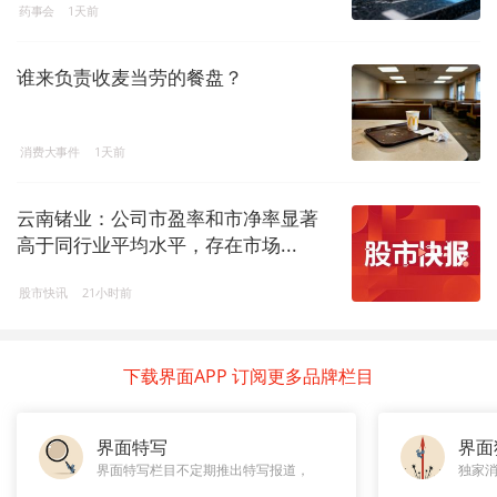
药事会
1天前
谁来负责收麦当劳的餐盘？
消费大事件
1天前
云南锗业：公司市盈率和市净率显著
高于同行业平均水平，存在市场...
股市快讯
21小时前
下载界面APP 订阅更多品牌栏目
界面特写
界面
界面特写栏目不定期推出特写报道，
独家