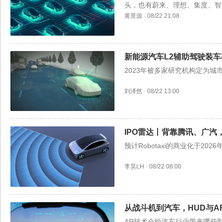
头，也有蔚来、理想、集度、智
黄景源
·
08/22 21:08
新能源汽车L2辅助驾驶装车
2023年被多家研究机构定为城
刘泽然
·
08/22 13:00
IPO雷达丨背靠腾讯、广汽
预计Robotaxi的商业化于202
李昊LH
·
08/22 08:00
从战斗机到汽车，HUD与
AR技术会给汽车行业带来哪些