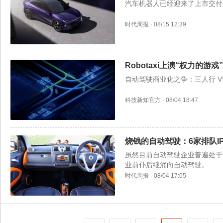
汽车机器人已经迎来了上市交付
时代周报
·
08/15 12:39
Robotaxi上演“权力的游戏”
自动驾驶商业化之争：三人行 V
科技新知官方
·
08/04 18:47
烧钱的自动驾驶：6家排队I
虽然目前自动驾驶企业普遍处于
业前仆后继涌向自动驾驶。
时代周报
·
08/04 17:05