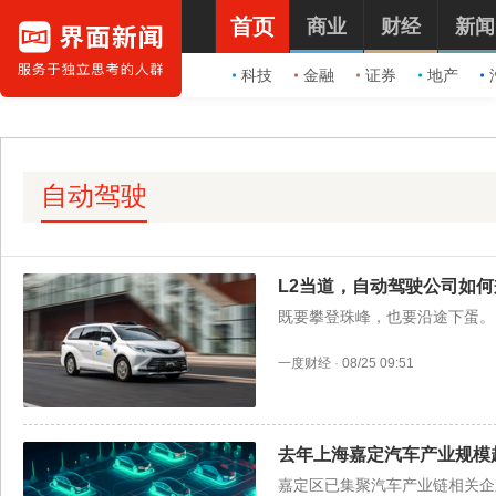
首页
商业
财经
新闻
科技
金融
证券
地产
自动驾驶
L2当道，自动驾驶公司如何
既要攀登珠峰，也要沿途下蛋。
一度财经
·
08/25 09:51
去年上海嘉定汽车产业规模超
嘉定区已集聚汽车产业链相关企