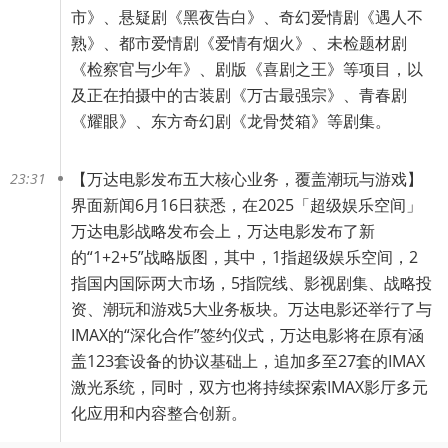
市》、悬疑剧《黑夜告白》、奇幻爱情剧《遇人不
熟》、都市爱情剧《爱情有烟火》、未检题材剧
《检察官与少年》、剧版《喜剧之王》等项目，以
及正在拍摄中的古装剧《万古最强宗》、青春剧
《耀眼》、东方奇幻剧《龙骨焚箱》等剧集。
【
万达电影发布五大核心业务，覆盖潮玩与游戏
】
23:31
界面新闻6月16日获悉，在2025「超级娱乐空间」
万达电影战略发布会上，万达电影发布了新
的“1+2+5”战略版图，其中，1指超级娱乐空间，2
指国内国际两大市场，5指院线、影视剧集、战略投
资、潮玩和游戏5大业务板块。万达电影还举行了与
IMAX的“深化合作”签约仪式，万达电影将在原有涵
盖123套设备的协议基础上，追加多至27套的IMAX
激光系统，同时，双方也将持续探索IMAX影厅多元
化应用和内容整合创新。