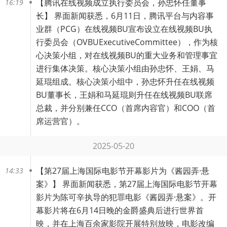
【
腾讯在线视频成立执行委员会，孙忠怀任董事
16:19
长
】 界面新闻获悉，6月11日，腾讯平台与内容事
业群（PCG）在线视频BU宣布设立在线视频BU执
行委员会（OVBUExecutiveCommittee），作为核
心决策小组，对在线视频BU的重大业务和管理事宜
进行集体决策。核心决策小组由孙忠怀、王娟、马
延琨组成。核心决策小组中，孙忠怀升任在线视频
BU董事长，王娟和马延琨则升任在线视频BU联席
总裁，并分别兼任CCO（首席内容官）和COO（首
席运营官）。
2025-05-20
【
第27届上海国际电影节开幕影片为《酱园弄·悬
14:33
案》
】 界面新闻获悉，第27届上海国际电影节开幕
影片为陈可辛执导的犯罪电影《酱园弄·悬案》。开
幕影片将在6月14日晚的金爵盛典后进行世界首
映，并在上海百余家影院开展特别放映，电影改编