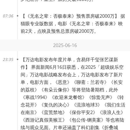
【
《无名之辈：否极泰来》预售票房破2000万
】 据
07:36
猫眼专业版数据，电影《无名之辈：否极泰来》映
前2天，点映及预售总票房破2000万。
2025-06-16
【
万达电影发布年度片单，含易烊千玺张艺谋新
23:35
作
】 界面新闻6月16日获悉，在2025「超级娱乐空
间」万达电影战略发布会上，万达电影发布了新片
单，电影方面，《恶意》《聊斋：兰若寺》《长安
的荔枝》《有朵云像你》等将登陆暑期档，此外
《寒战1994》《欢迎来龙餐馆》《惊蛰无声》《转
念花开》《复仇的决心》《流浪地球3》《我们生活
在南京》《蛮荒禁地》《保你平安2》《浪浪人生》
《西游记真假美猴王》《包公传-铡美案》等也将陆
续与观众见面。片单还涵盖了科幻剧集《折叠城