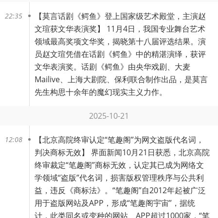
【
莫言话剧《鳄鱼》登上国家级艺术殿堂，主演赵
22:35
文瑄获文华表演奖
】 11月4日，我国专业舞台艺术
领域最高奖项文华奖，揭晓第十八届评选结果。演
员赵文瑄凭借在话剧《鳄鱼》中的精湛演绎，获评
文华表演奖。话剧《鳄鱼》由央华戏剧、大麦
Mailive、上海大剧院、保利联合制作出品，是莫言
先生构思十余年的魔幻现实主义力作。
2025-10-21
【
北京高院终审认定“笔趣阁”为网文盗版代名词，
12:08
判决商标无效
】 界面新闻10月21日获悉，北京高院
终审裁定“笔趣阁”商标无效，认定其已成为网络文
学领域“盗版”代名词，损害版权管理秩序与公共利
益，违反《商标法》。“笔趣阁”自2012年起被广泛
用于盗版网站及APP，形成“笔趣阁宇宙”，据统
计，此类同名或变种的网站、APP超过1000家，“笔