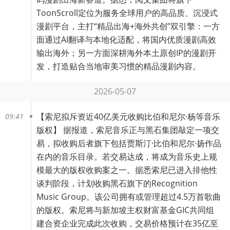
ToonScroll定位为服务全球用户的高品质、沉浸式
漫剧平台，主打“精品出海+海外共创”双引擎：一方
面通过AI翻译与本地化适配，将国内优质漫剧高效
输出海外；另一方面深耕海外本土原创IP的漫剧开
发，打造贴合当地审美习惯的精品漫剧内容。
2026-05-07
【
索尼拟斥资近40亿美元收购比伯和尼尔·杨等音乐
09:41
版权
】 据报道，索尼音乐正与黑石集团敲定一项交
易，拟收购后者旗下包括贾斯汀·比伯和尼尔·扬作品
在内的音乐目录。若交易达成，将成为音乐史上规
模最大的版权收购案之一。据悉索尼已进入排他性
谈判阶段，计划收购黑石旗下的Recognition
Music Group。该公司拥有或管理超过4.5万首歌曲
的版权。索尼将与新加坡主权财富基金GIC共同组
建合资企业完成此次收购，交易价格预计在35亿至