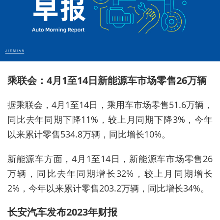
乘联会：4月1至14日新能源车市场零售26万辆
据乘联会，
4月1
至
14日，乘用车市场零售51.6万辆，
同比去年同期下降11%，较上月同期下降3%，今年
以来累计零售534.8万辆，同比增长10%
。
新能源车方面，
4月1
至
14日，新能源车市场零售26
万辆，同比去年同期增长32%，较上月同期增长
2%，今年以来累计零售203.2万辆，同比增长34%
。
长安汽车
发布2023年财报