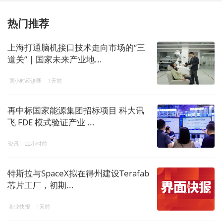
热门推荐
上海打通脑机接口技术走向市场的“三
道关” | 国家未来产业地...
两小时经济圈
1天前
再中标国家能源集团招标项目 科大讯
飞 FDE 模式验证产业 ...
资讯
22小时前
特斯拉与SpaceX拟在得州建设Terafab
芯片工厂，初期...
商业快报
1天前