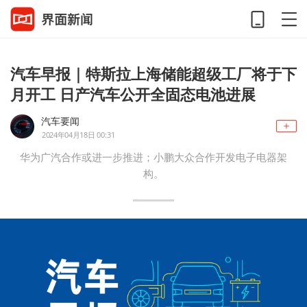
汽车早报｜特斯拉上海储能超级工厂将于下
月开工 日产汽车公开全固态电池进展
汽车要闻
2024年04月18日 00:31
华为广汽合作或进一步推进；小鹏大众合作开发电子电器架
构。