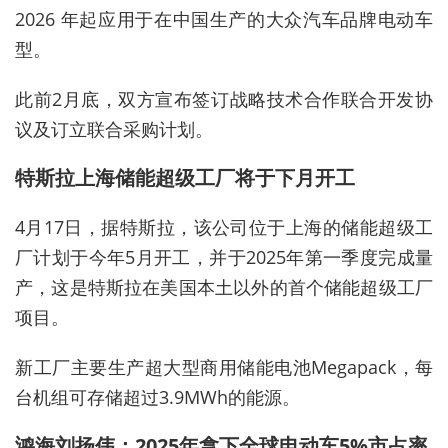
2026 年起应用于在中国生产的大众汽车品牌电动车
型。
此前2月底，双方宣布签订
战略技术合作联合开发协
议及订立联合采购计划。
特斯拉上海储能超级工厂将于下月开工
4月17日，据特斯拉，该公司位于上海的
储能超级工
厂计划于今年5月开工，并于2025年第一季度完成量
产，这是特斯拉在美国本土以外的首个储能超级工厂
项目。
新工厂主要生产
超大型商用储能电池Megapack
，
每
台机组可存储超过3.9MWh的能源
。
鸿海刘扬伟：2025年拿下全球电动车5%市占率