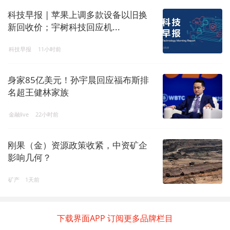
科技早报 | 苹果上调多款设备以旧换
新回收价；宇树科技回应机...
科技早报
11小时前
身家85亿美元！孙宇晨回应福布斯排
名超王健林家族
金融live
22小时前
刚果（金）资源政策收紧，中资矿企
影响几何？
矿产
1天前
下载界面APP 订阅更多品牌栏目