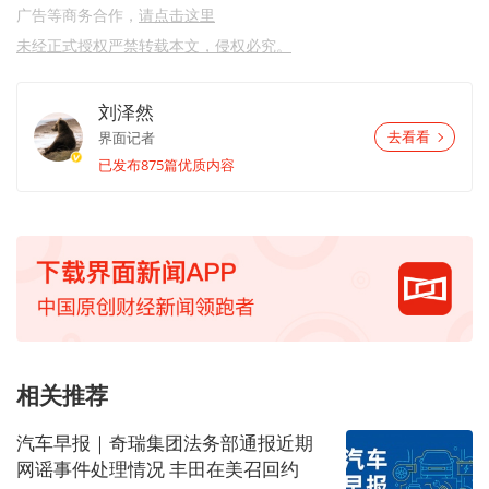
广告等商务合作，
请点击这里
未经正式授权严禁转载本文，侵权必究。
刘泽然
界面记者
去看看
已发布875篇优质内容
相关推荐
汽车早报｜奇瑞集团法务部通报近期
网谣事件处理情况 丰田在美召回约