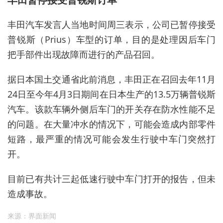
丰田汽车发言人当地时间周三表示，
公司已暂停接受
普锐斯（Prius）车型的订单，
目的是
处理因后车门
把手部件出现故障而进行的产品召回。
据日本
国土交通省
此前消息，
丰田正在召回去年11月
24日至今年4月3日期间在日本生产的13
.5万
辆普锐斯
汽车。该款车辆外侧后车门的开关存在防水性能不足
的问题。
在大量冲水的情况下，可能会造成内部零件
短路，最严重的情况可能会发生行驶中车门突然打
开。
目前
已
有
共计
三起低速行驶中车门打开的报告，但未
造成事故。
来源：界面新闻