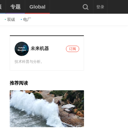
频
专题
Global
登录
双碳
电厂
未来机器
订阅
技术科普与分析。
推荐阅读