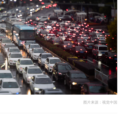
图片来源：视觉中国