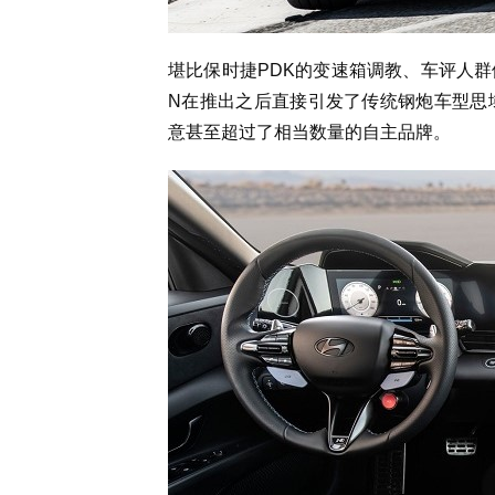
堪比保时捷PDK的变速箱调教、车评人群
N在推出之后直接引发了传统钢炮车型思域
意甚至超过了相当数量的自主品牌。